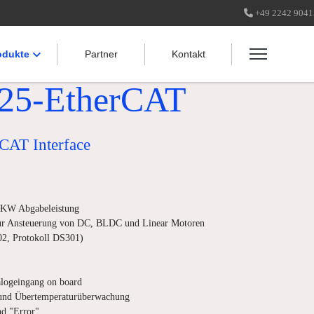
+49 2242 904
odukte
Partner
Kontakt
5-EtherCAT
CAT Interface
6 KW Abgabeleistung
ur Ansteuerung von DC, BLDC und Linear Motoren
2, Protokoll DS301)
alogeingang on board
und Übertemperaturüberwachung
nd "Error"