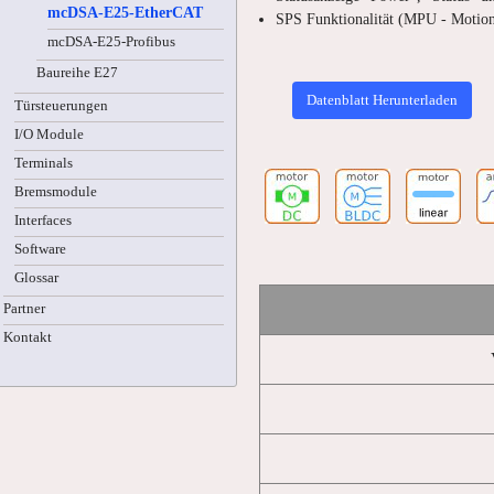
mcDSA-E25-EtherCAT
SPS Funktionalität (MPU - Motion
mcDSA-E25-Profibus
Baureihe E27
Datenblatt Herunterladen
Türsteuerungen
I/O Module
Terminals
Bremsmodule
Interfaces
Software
Glossar
Partner
Kontakt