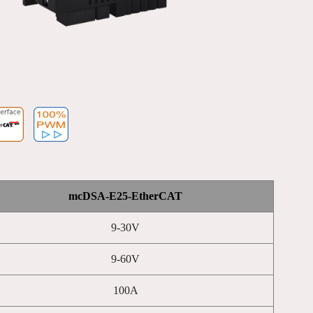
mcDSA-E25-EtherCAT
9-30V
9-60V
100A