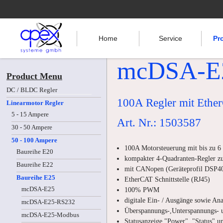
Home
Service
Pr
mcDSA-E2
Product Menu
DC / BLDC Regler
100A Regler mit Ether
Linearmotor Regler
5 - 15 Ampere
Art. Nr.: 1503587
30 - 50 Ampere
50 - 100 Ampere
100A Motorsteuerung mit bis zu 
Baureihe E20
kompakter 4-Quadranten-Regler z
Baureihe E22
mit CANopen (Geräteprofil DSP40
Baureihe E25
EtherCAT Schnittstelle (RJ45)
mcDSA-E25
100% PWM
digitale Ein- / Ausgänge sowie An
mcDSA-E25-RS232
Überspannungs-,Unterspannungs- 
mcDSA-E25-Modbus
Statusanzeige "Power", "Status" u