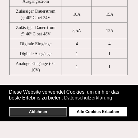
Ausgangsstrom
Zulässiger Dauerstrom
10A
15A
@ 40º C bei 24V
Zulässiger Dauerstrom
8,5A
13A
@ 40º C bei 48V
Digitale Eingänge
4
4
Digitale Ausgänge
1
1
Analoge Eingänge (0 -
1
1
10V)
Diese Website verwendet Cookies, um dir hier das
beste Erlebnis zu bieten.
Datenschutzerklärung
Ablehnen
Alle Cookies Erlauben
© 2026 apex systeme gmbh.
Impressum
AGB
Datenschutzerklärung