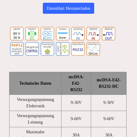
Datenblatt Herunterladen
mcDSA-
mcDSA-E42-
Technische Daten
E42-
RS232-HC
RS232
Versorgungsspannung
9-30V
9-30V
Elektronik
Versorgungsspannung
9-60V
9-60V
Leistung
Maximaler
30A
30A