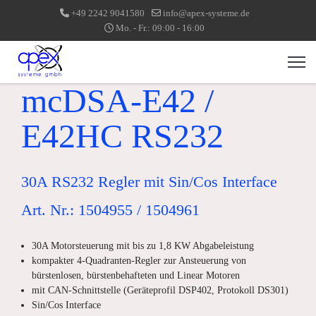
+49 2242 9041580
info@apex-systeme.de
Mo. - Fr.: 09:00 - 16:00
mcDSA-E42 /
E42HC RS232
30A RS232 Regler mit Sin/Cos Interface
Art. Nr.: 1504955 / 1504961
30A Motorsteuerung mit bis zu 1,8 KW Abgabeleistung
kompakter 4-Quadranten-Regler zur Ansteuerung von
bürstenlosen, bürstenbehafteten und Linear Motoren
mit CAN-Schnittstelle (Geräteprofil DSP402, Protokoll DS301)
Sin/Cos Interface