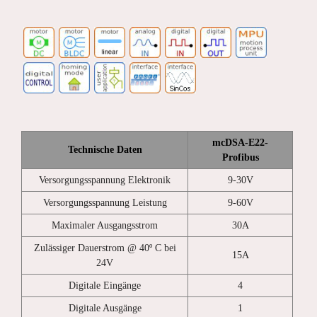
mcDSA-E22-
Technische Daten
Profibus
Versorgungsspannung Elektronik
9-30V
Versorgungsspannung Leistung
9-60V
Maximaler Ausgangsstrom
30A
Zulässiger Dauerstrom @ 40º C bei
15A
24V
Digitale Eingänge
4
Digitale Ausgänge
1