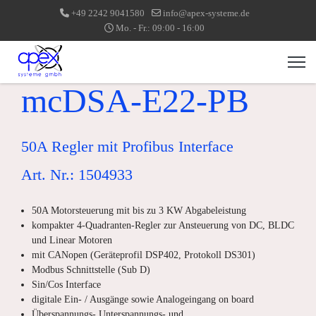
+49 2242 9041580
info@apex-systeme.de
Mo. - Fr.: 09:00 - 16:00
mcDSA-E22-PB
50A Regler mit Profibus Interface
Art. Nr.: 1504933
50A Motorsteuerung mit bis zu 3 KW Abgabeleistung
kompakter 4-Quadranten-Regler zur Ansteuerung von DC, BLDC
und Linear Motoren
mit CANopen (Geräteprofil DSP402, Protokoll DS301)
Modbus Schnittstelle (Sub D)
Sin/Cos Interface
digitale Ein- / Ausgänge sowie Analogeingang on board
Überspannungs-,Unterspannungs- und