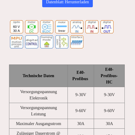
Datenblatt Herunterladen
E40-
E40-
Technische Daten
Profibus-
Profibus
HC
Versorgungsspannung
9-30V
9-30V
Elektronik
Versorgungsspannung
9-60V
9-60V
Leistung
Maximaler Ausgangsstrom
30A
30A
Zulässiger Dauerstrom @