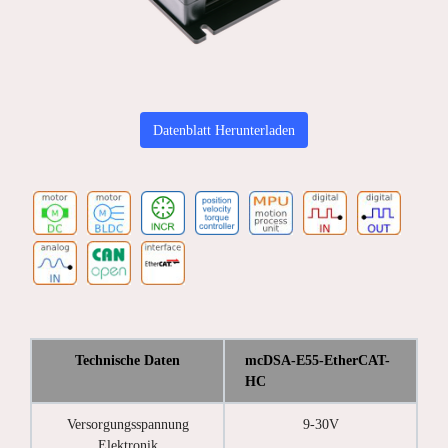
Datenblatt Herunterladen
Technische Daten
mcDSA-E55-EtherCAT-
HC
Versorgungsspannung
9-30V
Elektronik