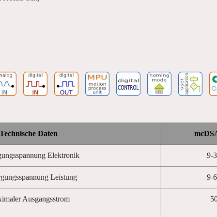
Technische Daten
mcDS
gungsspannung Elektronik
9-
rgungsspannung Leistung
9-
imaler Ausgangsstrom
5