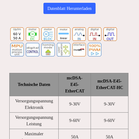
Datenblatt Herunterladen
mcDSA-
mcDSA-E45-
Technische Daten
E45-
EtherCAT-HC
EtherCAT
Versorgungsspannung
9-30V
9-30V
Elektronik
Versorgungsspannung
9-60V
9-60V
Leistung
Maximaler
50A
50A