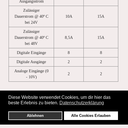
Ausgangsstrom
Zulässiger
Dauerstrom @ 40º C
10A
15A
bei 24V
Zulässiger
Dauerstrom @ 40º C
8,5A
15A
bei 48V
Digitale Eingänge
8
8
Digitale Ausgänge
2
2
Analoge Eingänge (0
2
2
- 10V)
Diese Website verwendet Cookies, um dir hier das
beste Erlebnis zu bieten.
Datenschutzerklärung
Ablehnen
Alle Cookies Erlauben
© 2026 apex systeme gmbh.