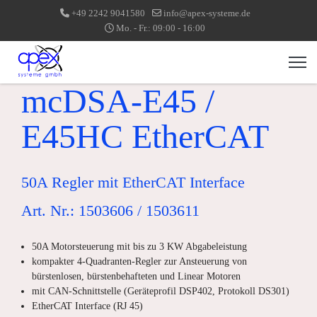
+49 2242 9041580
info@apex-systeme.de
Mo. - Fr.: 09:00 - 16:00
mcDSA-E45 /
E45HC EtherCAT
50A Regler mit EtherCAT Interface
Art. Nr.: 1503606 / 1503611
50A Motorsteuerung mit bis zu 3 KW Abgabeleistung
kompakter 4-Quadranten-Regler zur Ansteuerung von
bürstenlosen, bürstenbehafteten und Linear Motoren
mit CAN-Schnittstelle (Geräteprofil DSP402, Protokoll DS301)
EtherCAT Interface (RJ 45)