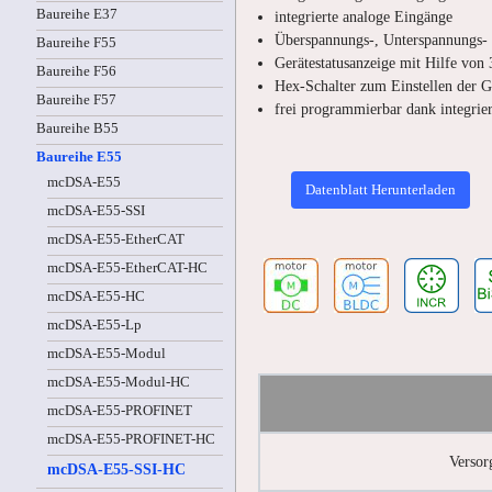
Baureihe E37
integrierte analoge Eingänge
Überspannungs-, Unterspannungs-
Baureihe F55
Gerätestatusanzeige mit Hilfe von
Baureihe F56
Hex-Schalter zum Einstellen der 
Baureihe F57
frei programmierbar dank integrie
Baureihe B55
Baureihe E55
mcDSA-E55
Datenblatt Herunterladen
mcDSA-E55-SSI
mcDSA-E55-EtherCAT
mcDSA-E55-EtherCAT-HC
mcDSA-E55-HC
mcDSA-E55-Lp
mcDSA-E55-Modul
mcDSA-E55-Modul-HC
mcDSA-E55-PROFINET
mcDSA-E55-PROFINET-HC
Versor
mcDSA-E55-SSI-HC