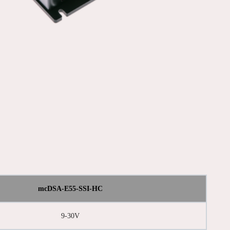
mcDSA-E55-SSI-HC
9-30V