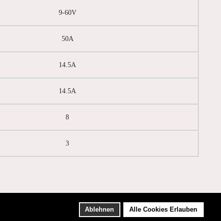
9-60V
50A
14.5A
14.5A
8
3
Ablehnen
Alle Cookies Erlauben