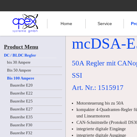
Home
Service
Pr
mcDSA-E
Product Menu
DC / BLDC Regler
50A Regler mit CANo
bis 30 Ampere
Bis 50 Ampere
SSI
Bis 100 Ampere
Baureihe E20
Art. Nr.: 1515917
Baureihe E22
Baureihe E25
Motorsteuerung bis zu 50A
Baureihe E27
kompakter 4-Quadranten-Regler fü
und Linearmotoren
Baureihe E35
CAN-Schnittstelle (Protokoll DS3
Baureihe F30
integrierte digitale Eingänge
Baureihe F32
integrierte digitale Ausgänge