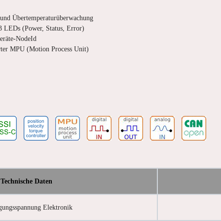
 und Übertemperaturüberwachung
 3 LEDs (Power, Status, Error)
Geräte-NodeId
rter MPU (Motion Process Unit)
Technische Daten
gungsspannung Elektronik