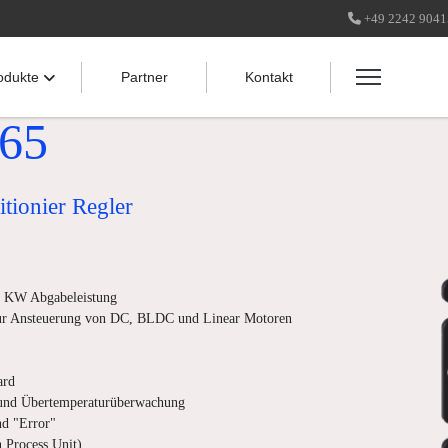
+49 2242 904
odukte
Partner
Kontakt
65
tionier Regler
9 KW Abgabeleistung
ur Ansteuerung von DC, BLDC und Linear Motoren
ard
und Übertemperaturüberwachung
nd "Error"
 Process Unit)