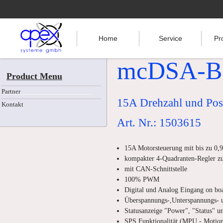
Home
Service
Pr
mcDSA-B
Product Menu
Partner
15A Drehzahl und Posi
Kontakt
Art. Nr.: 1503615
15A Motorsteuerung mit bis zu 0,
kompakter 4-Quadranten-Regler z
mit CAN-Schnittstelle
100% PWM
Digital und Analog Eingang on bo
Überspannungs-,Unterspannungs- 
Statusanzeige "Power", "Status" u
SPS Funktionalität (MPU - Motion