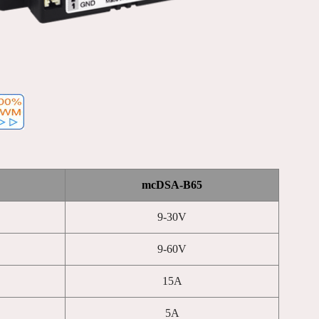
mcDSA-B65
9-30V
9-60V
15A
5A