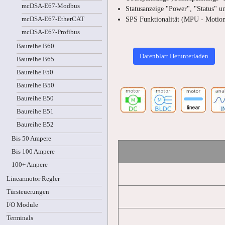
mcDSA-E67-Modbus
Statusanzeige "Power", "Status" u
SPS Funktionalität (MPU - Motion
mcDSA-E67-EtherCAT
mcDSA-E67-Profibus
Baureihe B60
Datenblatt Herunterladen
Baureihe B65
Baureihe F50
Baureihe B50
Baureihe E50
Baureihe E51
Baureihe E52
Bis 50 Ampere
Bis 100 Ampere
100+ Ampere
Linearmotor Regler
Türsteuerungen
I/O Module
Terminals