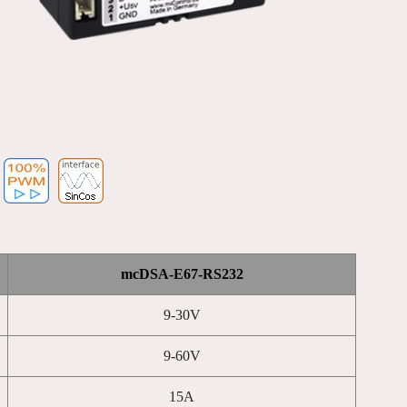
mcDSA-E67-RS232
9-30V
9-60V
15A