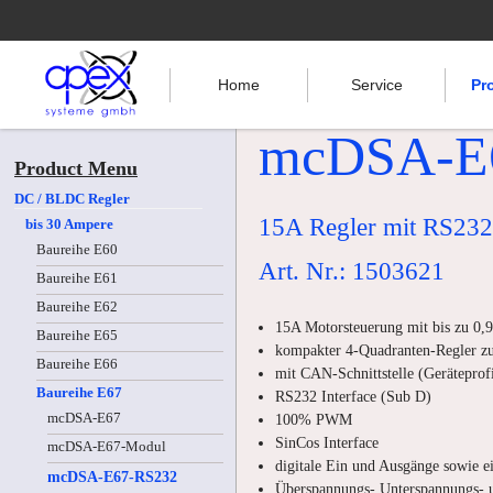
Home
Service
Pr
mcDSA-E
Product Menu
DC / BLDC Regler
15A Regler mit RS232
bis 30 Ampere
Baureihe E60
Art. Nr.: 1503621
Baureihe E61
Baureihe E62
15A Motorsteuerung mit bis zu 0,
Baureihe E65
kompakter 4-Quadranten-Regler z
Baureihe E66
mit CAN-Schnittstelle (Gerätepro
Baureihe E67
RS232 Interface (Sub D)
mcDSA-E67
100% PWM
SinCos Interface
mcDSA-E67-Modul
digitale Ein und Ausgänge sowie e
mcDSA-E67-RS232
Überspannungs-,Unterspannungs- 