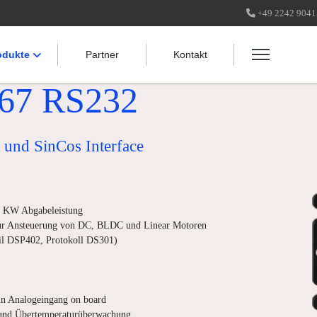
+49 2242 904
odukte
Partner
Kontakt
67 RS232
 und SinCos Interface
9 KW Abgabeleistung
ur Ansteuerung von DC, BLDC und Linear Motoren
fil DSP402, Protokoll DS301)
in Analogeingang on board
und Übertemperaturüberwachung