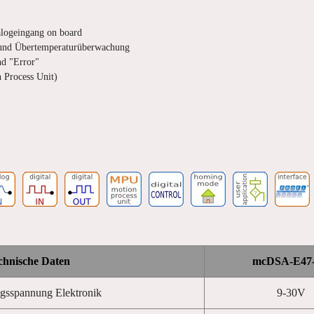
alogeingang on board
und Übertemperaturüberwachung
nd "Error"
 Process Unit)
chnische Daten
mcDSA-E47
gsspannung Elektronik
9-30V