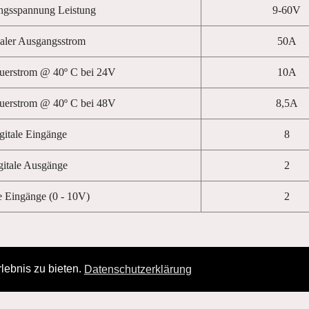
ngsspannung Leistung
9-60V
ler Ausgangsstrom
50A
auerstrom @ 40º C bei 24V
10A
auerstrom @ 40º C bei 48V
8,5A
gitale Eingänge
8
gitale Ausgänge
2
 Eingänge (0 - 10V)
2
lebnis zu bieten.
Datenschutzerklärung