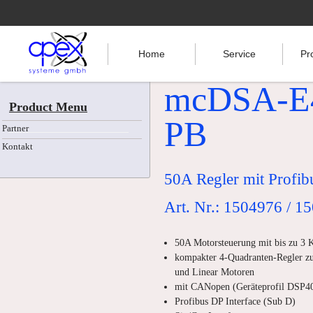
Home
Service
Pr
mcDSA-E4
Product Menu
PB
Partner
Kontakt
50A Regler mit Profib
Art. Nr.: 1504976 / 1
50A Motorsteuerung mit bis zu 3
kompakter 4-Quadranten-Regler zur
und Linear Motoren
mit CANopen (Geräteprofil DSP40
Profibus DP Interface (Sub D)