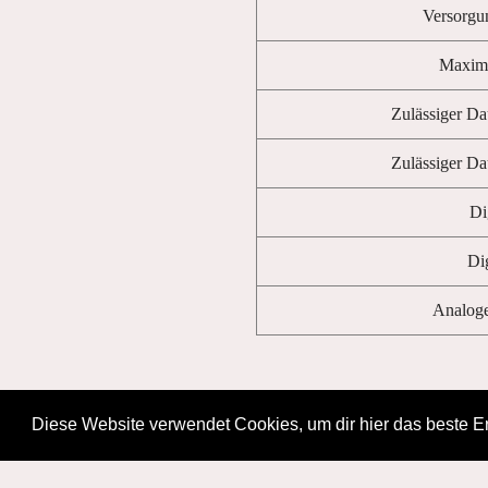
Versorgu
Maxima
Zulässiger D
Zulässiger D
Di
Di
Analoge
Diese Website verwendet Cookies, um dir hier das beste Er
© 2026 apex systeme gmbh.