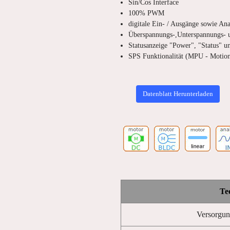
Sin/Cos Interface
100% PWM
digitale Ein- / Ausgänge sowie An
Überspannungs-,Unterspannungs- 
Statusanzeige "Power", "Status" u
SPS Funktionalität (MPU - Motion
Datenblatt Herunterladen
Te
Versorgun