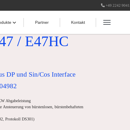
+49 2242 904
odukte
Partner
Kontakt
7 / E47HC
us DP und Sin/Cos Interface
504982
 KW Abgabeleistung
 Ansteuerung von bürstenlosen, bürstenbehafteten
2, Protokoll DS301)