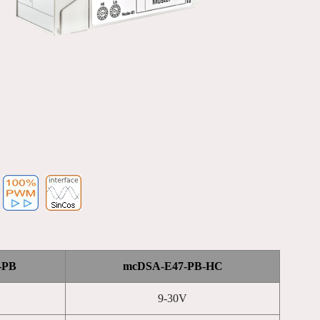
-PB
mcDSA-E47-PB-HC
9-30V