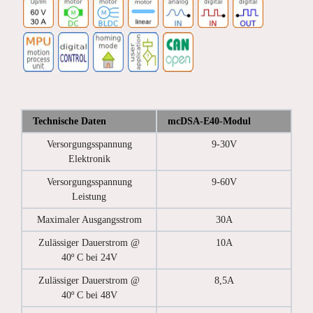
Technische Daten
mcDSA-E40-Modul
Versorgungsspannung
9-30V
Elektronik
Versorgungsspannung
9-60V
Leistung
Maximaler Ausgangsstrom
30A
Zulässiger Dauerstrom @
10A
40º C bei 24V
Zulässiger Dauerstrom @
8,5A
40º C bei 48V