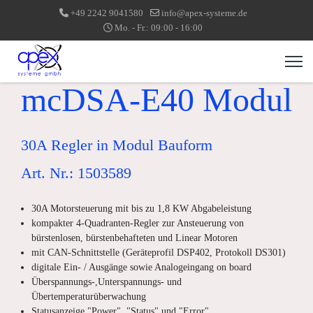
+49 2242 9041580
info@apex-systeme.de
Mo. - Fr.: 09:00 - 16:00
mcDSA-E40 Modul
30A Regler in Modul Bauform
Art. Nr.: 1503589
30A Motorsteuerung mit bis zu 1,8 KW Abgabeleistung
kompakter 4-Quadranten-Regler zur Ansteuerung von
bürstenlosen, bürstenbehafteten und Linear Motoren
mit CAN-Schnittstelle (Geräteprofil DSP402, Protokoll DS301)
digitale Ein- / Ausgänge sowie Analogeingang on board
Überspannungs-,Unterspannungs- und
Übertemperaturüberwachung
Statusanzeige "Power", "Status" und "Error"