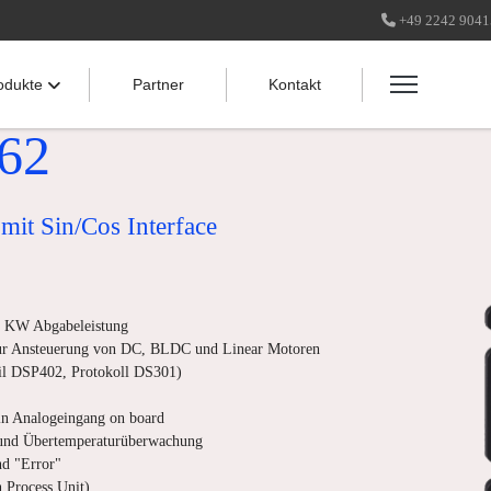
+49 2242 904
odukte
Partner
Kontakt
62
it Sin/Cos Interface
9 KW Abgabeleistung
ur Ansteuerung von DC, BLDC und Linear Motoren
fil DSP402, Protokoll DS301)
in Analogeingang on board
und Übertemperaturüberwachung
nd "Error"
 Process Unit)