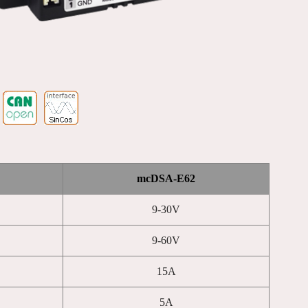
mcDSA-E62
9-30V
9-60V
15A
5A