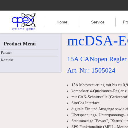
Home
Service
Pr
mcDSA-E
Product Menu
Partner
15A CANopen Regler m
Kontakt
Art. Nr.: 1505024
15A Motorsteuerung mit bis zu 0,
kompakter 4-Quadranten-Regler z
mit CAN-Schnittstelle (Gerätepro
Sin/Cos Interface
digitale Ein und Ausgänge sowie e
Überspannungs-,Unterspannungs- 
Statusanzeige "Power", "Status" u
SPS Funktionalität (MPU - Motion