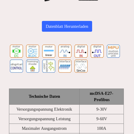
Datenblatt Herunterladen
mcDSA-E27-
Technische Daten
Profibus
Versorgungsspannung Elektronik
9-30V
Versorgungsspannung Leistung
9-60V
Maximaler Ausgangsstrom
100A