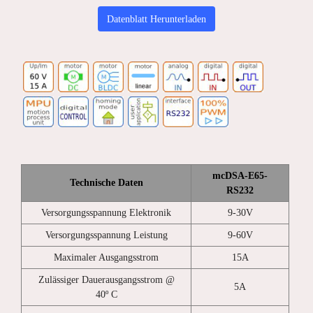
Datenblatt Herunterladen
mcDSA-E65-
Technische Daten
RS232
Versorgungsspannung Elektronik
9-30V
Versorgungsspannung Leistung
9-60V
Maximaler Ausgangsstrom
15A
Zulässiger Dauerausgangsstrom @
5A
40º C