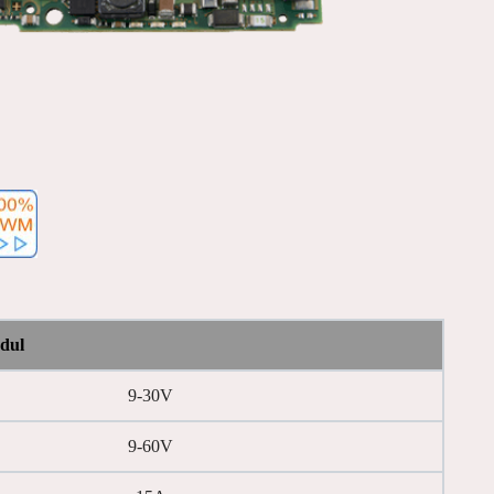
dul
9-30V
9-60V