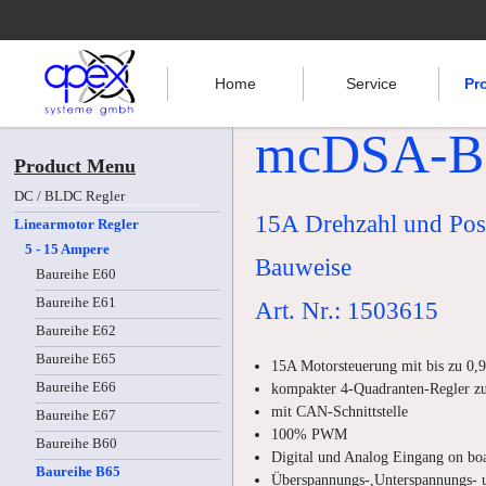
Home
Service
Pr
mcDSA-B
Product Menu
DC / BLDC Regler
15A Drehzahl und Posi
Linearmotor Regler
5 - 15 Ampere
Bauweise
Baureihe E60
Baureihe E61
Art. Nr.: 1503615
Baureihe E62
Baureihe E65
15A Motorsteuerung mit bis zu 0,
Baureihe E66
kompakter 4-Quadranten-Regler z
mit CAN-Schnittstelle
Baureihe E67
100% PWM
Baureihe B60
Digital und Analog Eingang on bo
Baureihe B65
Überspannungs-,Unterspannungs- 