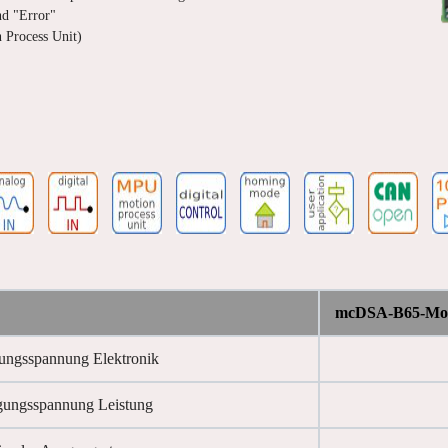
nd "Error"
 Process Unit)
mcDSA-B65-Mo
ungsspannung Elektronik
gungsspannung Leistung