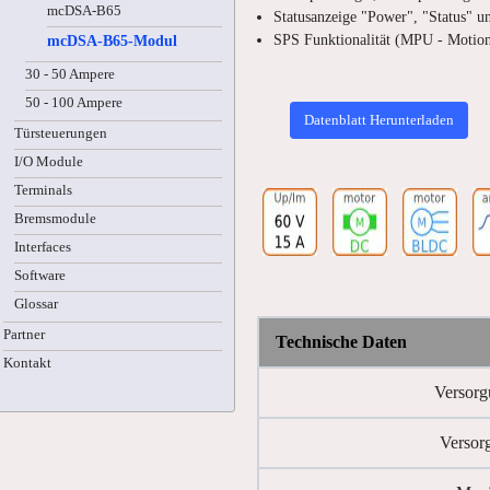
mcDSA-B65
Statusanzeige "Power", "Status" u
SPS Funktionalität (MPU - Motion
mcDSA-B65-Modul
30 - 50 Ampere
50 - 100 Ampere
Datenblatt Herunterladen
Türsteuerungen
I/O Module
Terminals
Bremsmodule
Interfaces
Software
Glossar
Partner
Technische Daten
Kontakt
Versorg
Versor