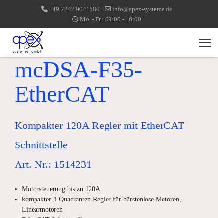
+49 2242 9041580
info@apex-systeme.de
Mo. - Fr.: 09:00 - 16:00
mcDSA-F35-
EtherCAT
Kompakter 120A Regler mit EtherCAT
Schnittstelle
Art. Nr.: 1514231
Motorsteuerung bis zu 120A
kompakter 4-Quadranten-Regler für bürstenlose Motoren,
Linearmotoren