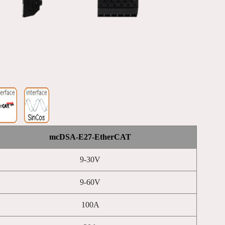
mcDSA-E27-EtherCAT
9-30V
9-60V
100A