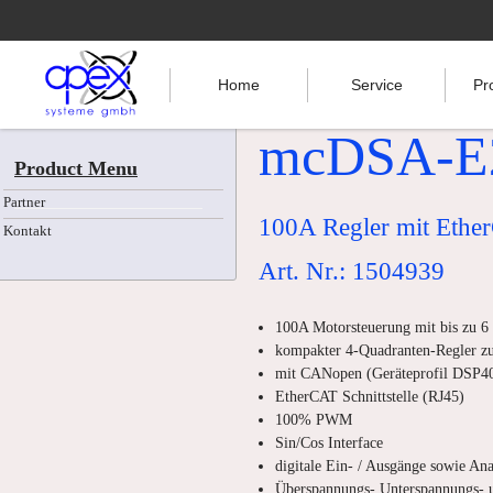
Home
Service
Pr
mcDSA-E2
Product Menu
Partner
100A Regler mit Ether
Kontakt
Art. Nr.: 1504939
100A Motorsteuerung mit bis zu 
kompakter 4-Quadranten-Regler z
mit CANopen (Geräteprofil DSP40
EtherCAT Schnittstelle (RJ45)
100% PWM
Sin/Cos Interface
digitale Ein- / Ausgänge sowie An
Überspannungs-,Unterspannungs- 