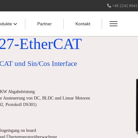
+49 2242 904
odukte
Partner
Kontakt
7-EtherCAT
CAT und Sin/Cos Interface
6 KW Abgabeleistung
ur Ansteuerung von DC, BLDC und Linear Motoren
2, Protokoll DS301)
alogeingang on board
und Übertemperaturüberwachung