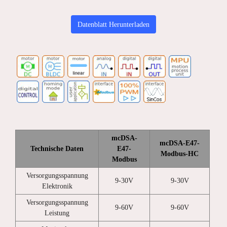
Datenblatt Herunterladen
mcDSA-
mcDSA-E47-
Technische Daten
E47-
Modbus-HC
Modbus
Versorgungsspannung
9-30V
9-30V
Elektronik
Versorgungsspannung
9-60V
9-60V
Leistung