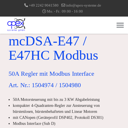
+49 2242 9041580
info@apex-systeme.de
Mo. - Fr.: 09:00 - 16:00
mcDSA-E47 /
E47HC Modbus
50A Regler mit Modbus Interface
Art. Nr.: 1504974 / 1504980
50A Motorsteuerung mit bis zu 3 KW Abgabeleistung
kompakter 4-Quadranten-Regler zur Ansteuerung von
bürstenlosen, bürstenbehafteten und Linear Motoren
mit CANopen (Geräteprofil DSP402, Protokoll DS301)
Modbus Interface (Sub D)