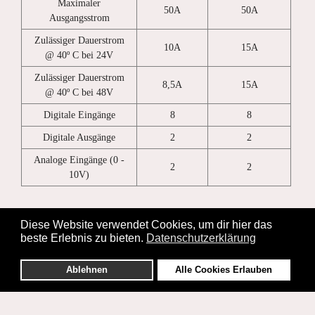
Maximaler
50A
50A
Ausgangsstrom
Zulässiger Dauerstrom
10A
15A
@ 40º C bei 24V
Zulässiger Dauerstrom
8,5A
15A
@ 40º C bei 48V
Digitale Eingänge
8
8
Digitale Ausgänge
2
2
Analoge Eingänge (0 -
2
2
10V)
Diese Website verwendet Cookies, um dir hier das
beste Erlebnis zu bieten.
Datenschutzerklärung
Ablehnen
Alle Cookies Erlauben
© 2026 apex systeme gmbh.
Impressum
AGB
Datenschutzerklärung